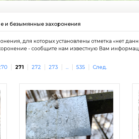
е и безымянные захоронения
онения, для которых установлены отметка «нет дан
ахоронение - сообщите нам известную Вам информац
270
271
272
273
...
535
След.